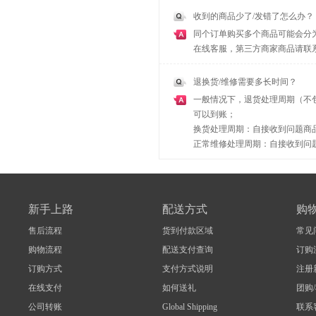
收到的商品少了/发错了怎么办？
同个订单购买多个商品可能会分
在线客服，第三方商家商品请联
退换货/维修需要多长时间？
一般情况下，退货处理周期（不
可以到账；
换货处理周期：自接收到问题商品
正常维修处理周期：自接收到问题
新手上路
配送方式
购
售后流程
货到付款区域
常见
购物流程
配送支付查询
订购
订购方式
支付方式说明
注册
在线支付
如何送礼
团购
公司转账
Global Shipping
联系