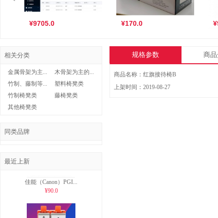
图书管理配套设施
¥9705.0
¥9705.0
¥170.0
¥
图书管理配套设施
优利普CF500硒鼓
佳
规格参数
商品
相关分类
金属骨架为主...
木骨架为主的...
商品名称：红旗接待椅B
优利普CF500硒鼓
竹制、藤制等...
塑料椅凳类
上架时间：2019-08-27
¥170.0
竹制椅凳类
藤椅凳类
¥1300.0
其他椅凳类
科密A5320 220...
同类品牌
佳能（Canon）PGI...
最近上新
¥90.0