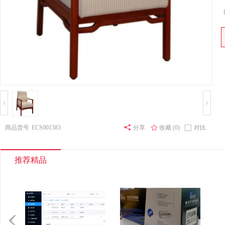
其他床类
竹制、藤制等
木制台、桌类
钢塑台、
台、桌类
木质柜类
音视频矩阵
视频会议会
电冰箱
风扇
服务器
喷墨打印机
针式打印机
商品货号
ECS001383
分享
收藏 (0)
对比
速印机
手电筒
热式
推荐精品