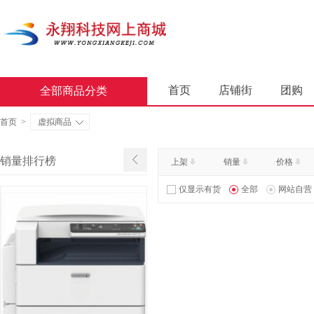
首页
店铺街
团购
全部商品分类
商业软件
办公套件
首页
>
虚拟商品
屏风类
墨水盒
复印
销量排行榜
上架
销量
价格
通用照相机
静视频照相
仅显示有货
全部
网站自营
轻金属床类
木制床类
金属骨架沙发类
木骨架
照相机及配件
数据库管
台式计算机（含一体机台式计
金属骨架为主的椅凳类