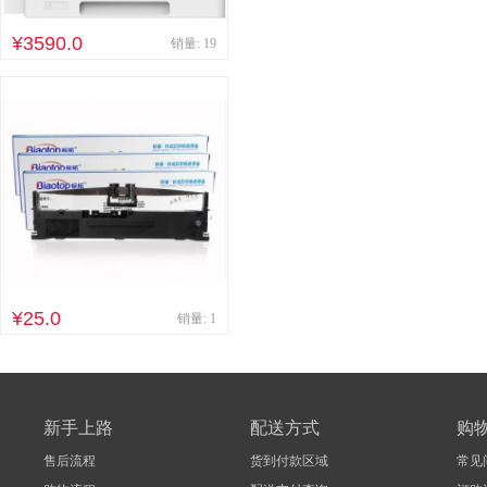
其他床类
竹制、藤制等
¥3590.0
销量: 19
木制台、桌类
钢塑台、
台、桌类
木质柜类
音视频矩阵
视频会议会
电冰箱
风扇
服务器
喷墨打印机
针式打印机
速印机
手电筒
热式
¥25.0
销量: 1
新手上路
配送方式
购
售后流程
货到付款区域
常见