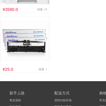
其他床类
竹制、藤制等
¥3590.0
销量: 19
木制台、桌类
钢塑台、
台、桌类
木质柜类
音视频矩阵
视频会议会
电冰箱
风扇
服务器
喷墨打印机
针式打印机
速印机
手电筒
热式
¥25.0
销量: 1
新手上路
配送方式
购
售后流程
货到付款区域
常见