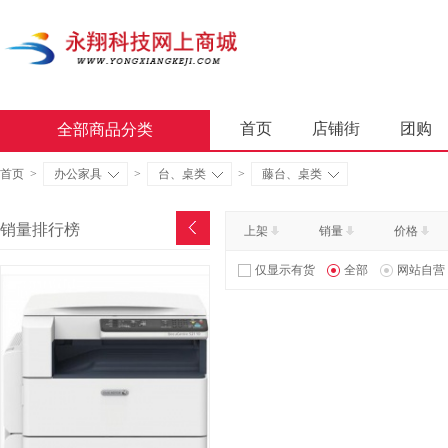
首页
店铺街
团购
全部商品分类
商业软件
办公套件
首页
>
办公家具
>
台、桌类
>
藤台、桌类
屏风类
墨水盒
复印
销量排行榜
上架
销量
价格
通用照相机
静视频照相
仅显示有货
全部
网站自营
轻金属床类
木制床类
金属骨架沙发类
木骨架
照相机及配件
数据库管
台式计算机（含一体机台式计
金属骨架为主的椅凳类