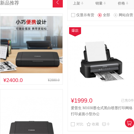
新品推荐
上架
销量
价格
其他床类
竹制、藤制等
仅显示有货
全部
网站自营
木制台、桌类
钢塑台、
爆款
台、桌类
木质柜类
音视频矩阵
视频会议会
电冰箱
风扇
服务器
喷墨打印机
针式打印机
速印机
手电筒
热式
¥2400.0
¥2880.0
¥1999.0
已售0件
爱普生 M1030墨仓式黑白喷墨打印网络
打印桌面小型办公
对比
收藏
0