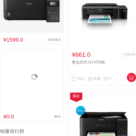
¥1599.0
¥1918.8
¥661.0
已售0件
墨仓式®L313 打印机
对比
收藏
0
爆款
¥0.0
¥0.0
销量排行榜