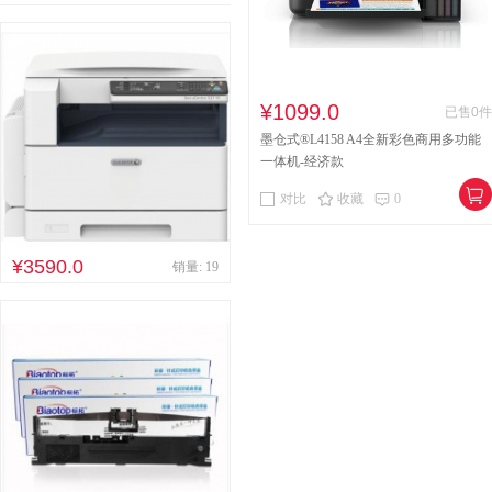
¥1099.0
已售0件
墨仓式®L4158 A4全新彩色商用多功能
一体机-经济款
对比
收藏
0
¥3590.0
销量: 19