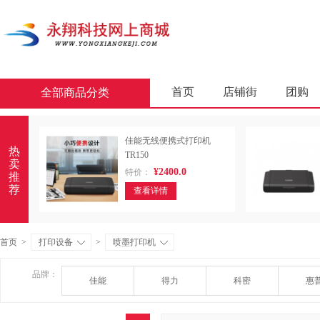
首页
店铺街
团购
全部商品分类
商业软件
办公套件
佳能无线便携式打印机
屏风类
墨水盒
复印
热
TR150
卖
¥2400.0
特价：
通用照相机
静视频照相
推
荐
查看详情
轻金属床类
木制床类
金属骨架沙发类
木骨架
首页
>
打印设备
>
喷墨打印机
照相机及配件
数据库管
品牌：
佳能
得力
科密
惠
台式计算机（含一体机台式计
金属骨架为主的椅凳类