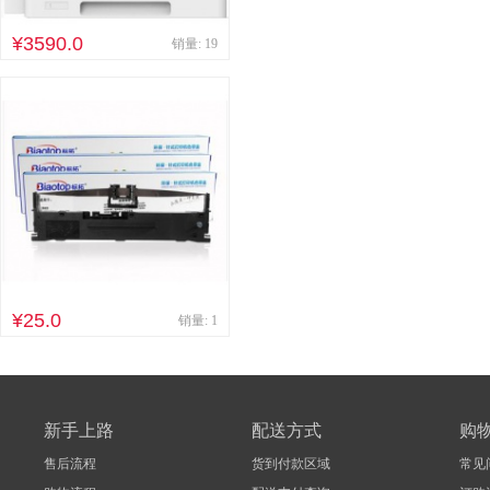
其他床类
竹制、藤制等
¥3590.0
销量: 19
木制台、桌类
钢塑台、
台、桌类
木质柜类
音视频矩阵
视频会议会
电冰箱
风扇
服务器
喷墨打印机
针式打印机
速印机
手电筒
热式
¥25.0
销量: 1
新手上路
配送方式
购
售后流程
货到付款区域
常见