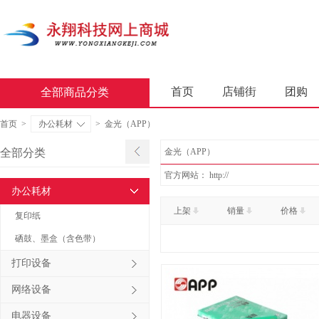
首页
店铺街
团购
全部商品分类
商业软件
办公套件
首页
>
办公耗材
>
金光（APP）
屏风类
墨水盒
复印
全部分类
金光（APP）
通用照相机
静视频照相
官方网站：
http://
办公耗材
轻金属床类
木制床类
上架
销量
价格
复印纸
金属骨架沙发类
木骨架
硒鼓、墨盒（含色带）
照相机及配件
数据库管
打印设备
台式计算机（含一体机台式计
网络设备
金属骨架为主的椅凳类
电器设备