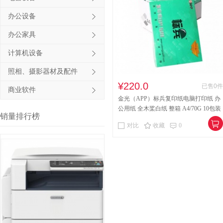
其他床类
竹制、藤制等
办公设备
办公家具
木制台、桌类
钢塑台、
计算机设备
台、桌类
木质柜类
照相、摄影器材及配件
音视频矩阵
视频会议会
¥220.0
已售0件
商业软件
电冰箱
风扇
服务器
金光（APP）标兵复印纸电脑打印纸 办
公用纸 全木桨白纸 整箱 A4/70G 10包装
喷墨打印机
针式打印机
销量排行榜
（500张/包）送货上门上楼到户
对比
收藏
0
速印机
手电筒
热式