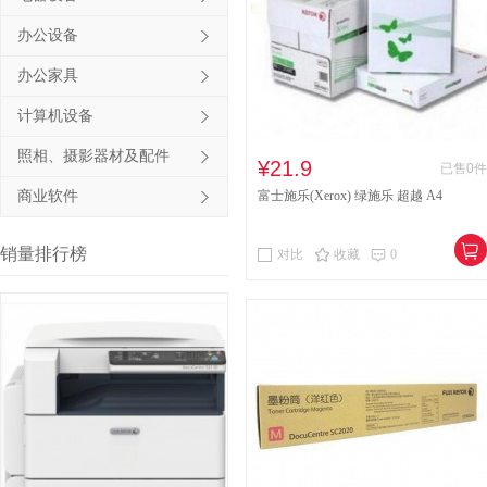
其他床类
竹制、藤制等
办公设备
办公家具
木制台、桌类
钢塑台、
计算机设备
台、桌类
木质柜类
照相、摄影器材及配件
音视频矩阵
视频会议会
¥21.9
已售0件
商业软件
富士施乐(Xerox) 绿施乐 超越 A4
电冰箱
风扇
服务器
喷墨打印机
针式打印机
销量排行榜
对比
收藏
0
速印机
手电筒
热式