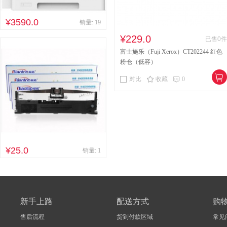
¥3590.0
销量: 19
¥229.0
已售0件
富士施乐（Fuji Xerox）CT202244 红色
粉仓（低容）
对比
收藏
0
¥25.0
销量: 1
新手上路
配送方式
购
售后流程
货到付款区域
常见