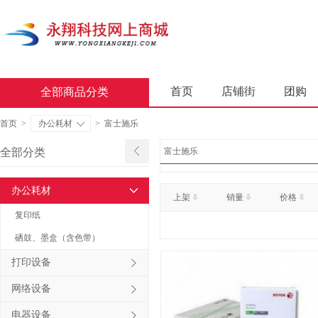
首页
店铺街
团购
全部商品分类
商业软件
办公套件
首页
>
办公耗材
>
富士施乐
屏风类
墨水盒
复印
全部分类
富士施乐
通用照相机
静视频照相
办公耗材
上架
销量
价格
轻金属床类
木制床类
复印纸
金属骨架沙发类
木骨架
硒鼓、墨盒（含色带）
照相机及配件
数据库管
打印设备
台式计算机（含一体机台式计
网络设备
金属骨架为主的椅凳类
电器设备