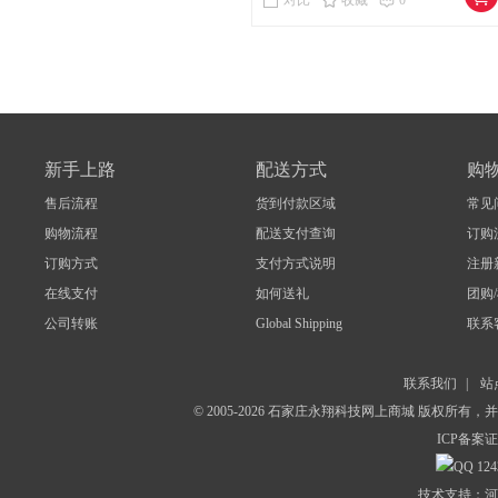
对比
收藏
0
新手上路
配送方式
购
售后流程
货到付款区域
常见
购物流程
配送支付查询
订购
订购方式
支付方式说明
注册
在线支付
如何送礼
团购
公司转账
Global Shipping
联系
联系我们
|
站
© 2005-2026 石家庄永翔科技网上商城 版权所有
ICP备案证
124
技术支持：河