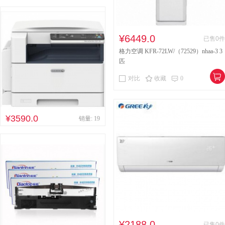
¥6449.0
已售0件
格力空调 KFR-72LW/（72529）nhaa-3 3
匹
对比
收藏
0
¥3590.0
销量: 19
¥2188.0
已售0件