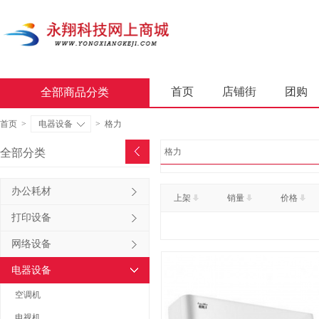
首页
店铺街
团购
全部商品分类
商业软件
办公套件
首页
>
电器设备
>
格力
屏风类
墨水盒
复印
全部分类
格力
通用照相机
静视频照相
办公耗材
上架
销量
价格
轻金属床类
木制床类
打印设备
金属骨架沙发类
木骨架
网络设备
照相机及配件
数据库管
电器设备
台式计算机（含一体机台式计
空调机
金属骨架为主的椅凳类
电视机