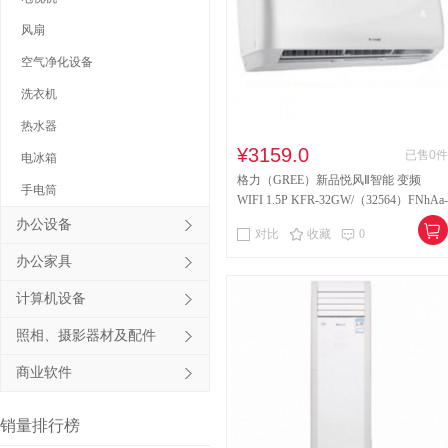
风扇
其他床类
竹制、藤制等
空气净化设备
木制台、桌类
钢塑台、
洗衣机
台、桌类
木质柜类
热水器
音视频矩阵
视频会议会
¥3159.0
已售0件
电冰箱
格力（GREE）新品悦风Ⅱ智能 变频
电冰箱
风扇
服务器
手电筒
WIFI 1.5P KFR-32GW/（32564）FNhAa-
A3 白色
办公设备
喷墨打印机
针式打印机
对比
收藏
0
办公家具
速印机
手电筒
热式
计算机设备
照相、摄影器材及配件
商业软件
销量排行榜