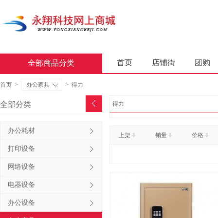
首页
店铺街
团购
全部商品分类
商业软件
办公套件
首页
>
办公家具
>
得力
屏风类
墨水盒
复印
全部分类
得力
通用照相机
静视频照相
办公耗材
上架
销量
价格
轻金属床类
木制床类
打印设备
金属骨架沙发类
木骨架
网络设备
照相机及配件
数据库管
电器设备
台式计算机（含一体机台式计
办公设备
金属骨架为主的椅凳类