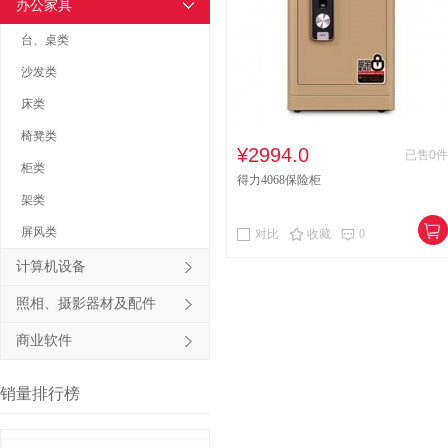
办公家具
其他床类
竹制、藤制等
台、桌类
木制台、桌类
钢塑台、
沙发类
床类
台、桌类
木质柜类
椅凳类
音视频矩阵
视频会议会
¥2994.0
已售0件
柜类
得力4068保险柜
电冰箱
风扇
服务器
架类
喷墨打印机
针式打印机
屏风类
对比
收藏
0
速印机
手电筒
热式
计算机设备
照相、摄影器材及配件
商业软件
销量排行榜