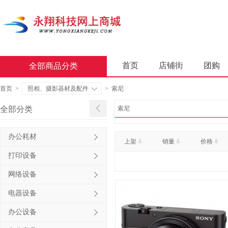
首页
店铺街
团购
全部商品分类
商业软件
办公套件
首页
>
照相、摄影器材及配件
>
索尼
屏风类
墨水盒
复印
全部分类
索尼
通用照相机
静视频照相
办公耗材
上架
销量
价格
轻金属床类
木制床类
打印设备
金属骨架沙发类
木骨架
网络设备
照相机及配件
数据库管
电器设备
台式计算机（含一体机台式计
办公设备
金属骨架为主的椅凳类