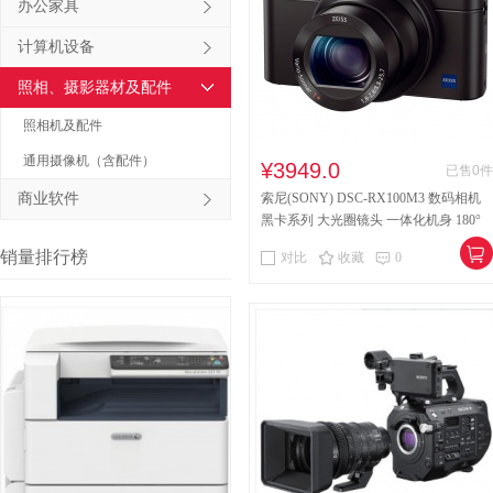
办公家具
其他床类
竹制、藤制等
计算机设备
木制台、桌类
钢塑台、
照相、摄影器材及配件
台、桌类
木质柜类
照相机及配件
通用摄像机（含配件）
音视频矩阵
视频会议会
¥3949.0
已售0件
商业软件
索尼(SONY) DSC-RX100M3 数码相机
电冰箱
风扇
服务器
黑卡系列 大光圈镜头 一体化机身 180°
翻转显示屏 照相机
喷墨打印机
针式打印机
销量排行榜
对比
收藏
0
速印机
手电筒
热式