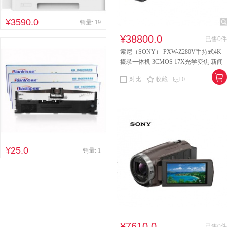
¥3590.0
销量: 19
¥38800.0
已售0件
索尼（SONY） PXW-Z280V手持式4K
摄录一体机 3CMOS 17X光学变焦 新闻
采访/纪录片制作/电视台推荐型号
对比
收藏
0
¥25.0
销量: 1
¥7610.0
已售0件