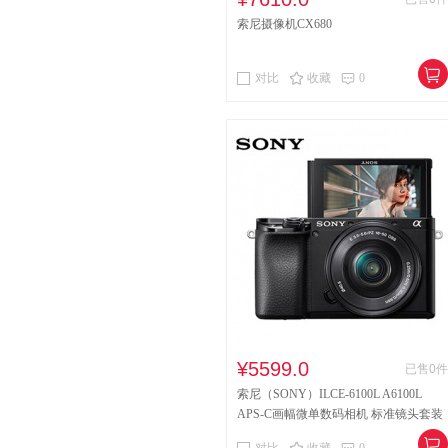
索尼摄像机CX680
对比
收藏
0
¥5599.0
已售0件
索尼（SONY）ILCE-6100L A6100L
APS-C画幅微单数码相机 标准镜头套装
64G带包