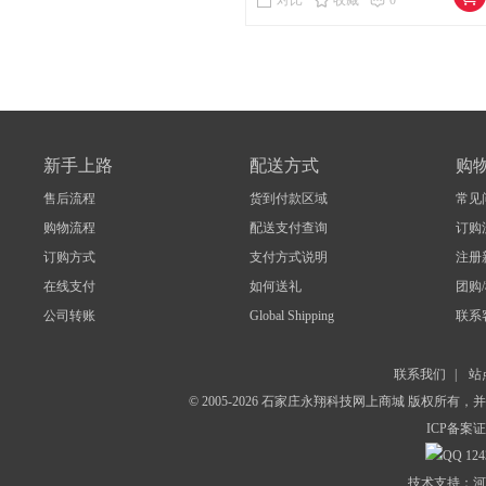
对比
收藏
0
新手上路
配送方式
购
售后流程
货到付款区域
常见
购物流程
配送支付查询
订购
订购方式
支付方式说明
注册
在线支付
如何送礼
团购
公司转账
Global Shipping
联系
联系我们
|
站
© 2005-2026 石家庄永翔科技网上商城 版权所有
ICP备案证
124
技术支持：河